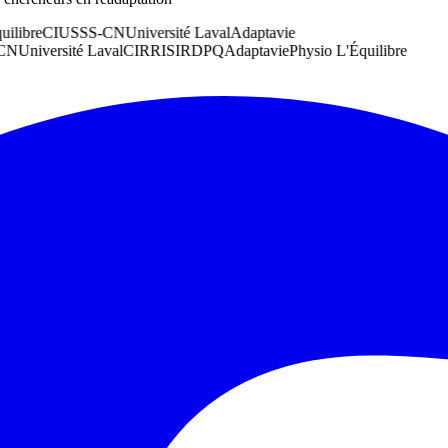
ibre
CIUSSS-CN
Université Laval
Adaptavie
N
Université Laval
CIRRIS
IRDPQ
Adaptavie
Physio L'Équilibre