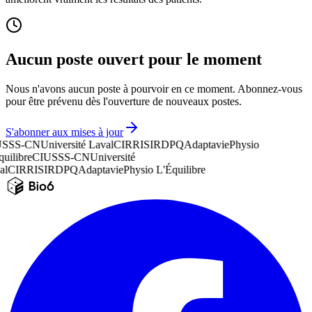
Aucun poste ouvert pour le moment
Nous n'avons aucun poste à pourvoir en ce moment. Abonnez-vous
pour être prévenu dès l'ouverture de nouveaux postes.
S'abonner aux mises à jour
USSS-CN
Université Laval
CIRRIS
IRDPQ
Adaptavie
Physio
uilibre
CIUSSS-CN
Université
al
CIRRIS
IRDPQ
Adaptavie
Physio L'Équilibre