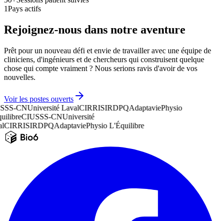
1
Pays actifs
Rejoignez-nous dans notre aventure
Prêt pour un nouveau défi et envie de travailler avec une équipe de
cliniciens, d'ingénieurs et de chercheurs qui construisent quelque
chose qui compte vraiment ? Nous serions ravis d'avoir de vos
nouvelles.
Voir les postes ouverts
SSS-CN
Université Laval
CIRRIS
IRDPQ
Adaptavie
Physio
uilibre
CIUSSS-CN
Université
l
CIRRIS
IRDPQ
Adaptavie
Physio L'Équilibre